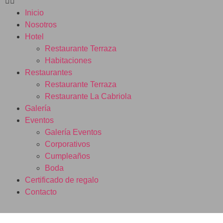
Inicio
Nosotros
Hotel
Restaurante Terraza
Habitaciones
Restaurantes
Restaurante Terraza
Restaurante La Cabriola
Galería
Eventos
Galería Eventos
Corporativos
Cumpleaños
Boda
Certificado de regalo
Contacto