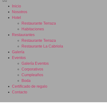
Inicio
Nosotros
Hotel
Restaurante Terraza
Habitaciones
Restaurantes
Restaurante Terraza
Restaurante La Cabriola
Galería
Eventos
Galería Eventos
Corporativos
Cumpleaños
Boda
Certificado de regalo
Contacto